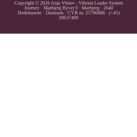
Copyright © 2026
Anja Vintov - Vibrant Leader System
Journey
·
Marbjerg Byvej 9
·
Marbjerg
·
2640
Hedehusene
·
Danmark
·
CVR nr. 25796888
·
(+45)
20637490